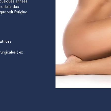
 quelques années
modeler des
ue soit l’origine
catrices
urgicales ( ex :