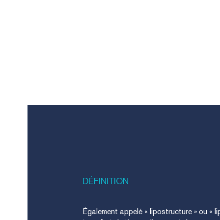
DÉFINITION
Également appelé « lipostructure » ou « lipo