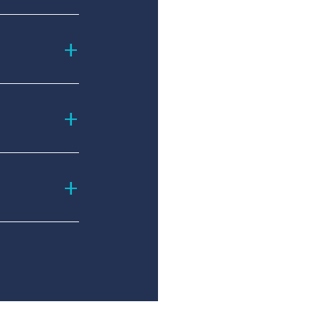
+
+
+