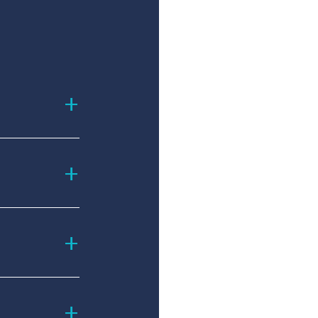
+
+
+
+