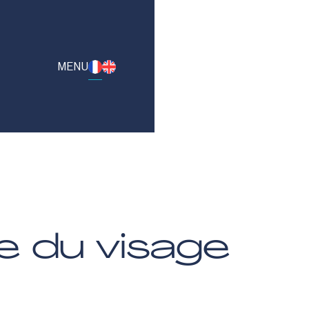
MENU
CABINETS
INIQUE
IPE
ACT
re
du
visage
ALITÉS